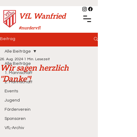
VfL Wanfried
#nurdervfl
Beitrag
Alle Beiträge
26. Aug. 2024
1 Min. Lesezeit
Alle Beiträge
Wir sagen herzlich
1. Mannschaft
"Danke"!
2. Mannschaft
Events
Jugend
Förderverein
Sponsoren
VfL-Archiv