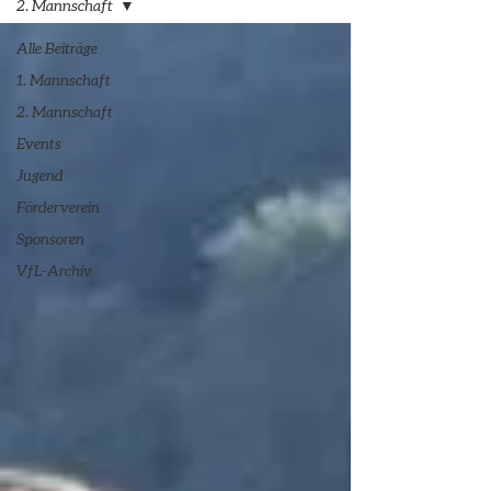
2. Mannschaft
Alle Beiträge
1. Mannschaft
2. Mannschaft
Events
Jugend
Förderverein
Sponsoren
VfL-Archiv