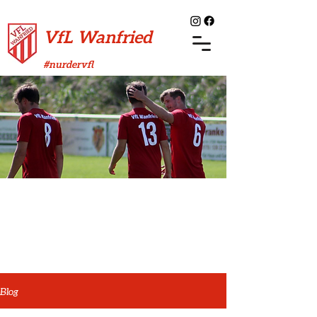
VfL Wanfried
#nurdervfl
Blog
Blog