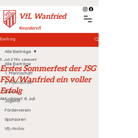
VfL Wanfried
#nurdervfl
Beitrag
Alle Beiträge
5. Juli
2 Min. Lesezeit
Alle Beiträge
Erstes Sommerfest der JSG
1. Mannschaft
FSA/Wanfried ein voller
2. Mannschaft
Erfolg
Events
Aktualisiert:
6. Juli
Jugend
Förderverein
Sponsoren
VfL-Archiv