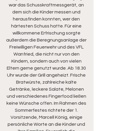
war das Schusskraftmessgerät, an 
dem sich die Kinder messen und 
herausfinden konnten, wer den 
härtesten Schuss hatte. Für eine 
willkommene Erfrischung sorgte 
außerdem die Beregnungsanlage der 
Freiwilligen Feuerwehr und des VFL 
Wanfried, die nicht nur von den 
Kindern, sondern auch von vielen 
Eltern gerne genutzt wurde. Ab 18.30 
Uhr wurde der Grill angeheizt. Frische 
Bratwürste, zahlreiche kalte 
Getränke, leckere Salate, Melonen 
und verschiedenes Fingerfood ließen 
keine Wünsche offen. Im Rahmen des 
Sommerfestes richtete der 1. 
Vorsitzende, Marcell König, einige 
persönliche Worte an die Kinder und 