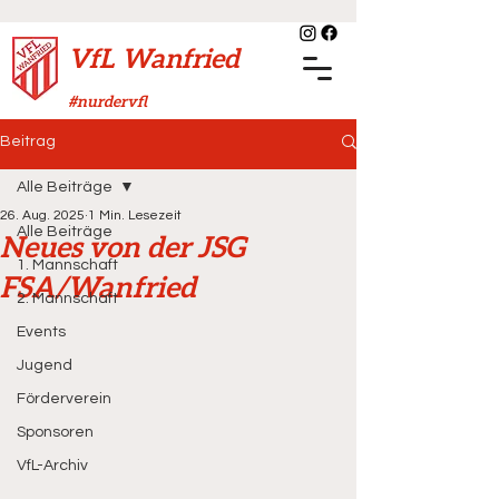
VfL Wanfried
#nurdervfl
Beitrag
Alle Beiträge
26. Aug. 2025
1 Min. Lesezeit
Alle Beiträge
Neues von der JSG
1. Mannschaft
FSA/Wanfried
2. Mannschaft
Events
Jugend
Förderverein
Sponsoren
VfL-Archiv