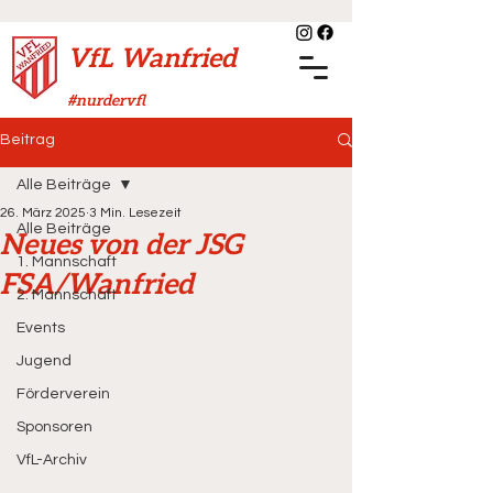
VfL Wanfried
#nurdervfl
Beitrag
Alle Beiträge
26. März 2025
3 Min. Lesezeit
Alle Beiträge
Neues von der JSG
1. Mannschaft
FSA/Wanfried
2. Mannschaft
Events
Jugend
Förderverein
Sponsoren
VfL-Archiv