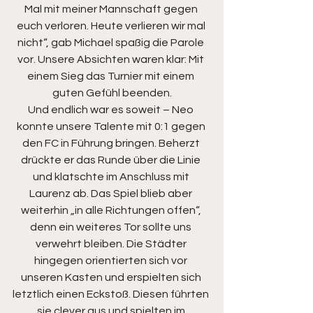
Mal mit meiner Mannschaft gegen 
euch verloren. Heute verlieren wir mal 
nicht“, gab Michael spaßig die Parole 
vor. Unsere Absichten waren klar: Mit 
einem Sieg das Turnier mit einem 
guten Gefühl beenden.
Und endlich war es soweit – Neo 
konnte unsere Talente mit 0:1 gegen 
den FC in Führung bringen. Beherzt 
drückte er das Runde über die Linie 
und klatschte im Anschluss mit 
Laurenz ab. Das Spiel blieb aber 
weiterhin „in alle Richtungen offen“, 
denn ein weiteres Tor sollte uns 
verwehrt bleiben. Die Städter 
hingegen orientierten sich vor 
unseren Kasten und erspielten sich 
letztlich einen Eckstoß. Diesen führten 
sie clever aus und spielten im 