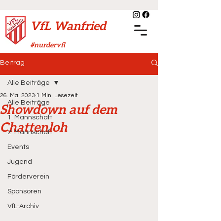
VfL Wanfried
#nurdervfl
Beitrag
Alle Beiträge
26. Mai 2023
1 Min. Lesezeit
Alle Beiträge
Showdown auf dem
1. Mannschaft
Chattenloh
2. Mannschaft
Events
Jugend
Förderverein
Sponsoren
VfL-Archiv