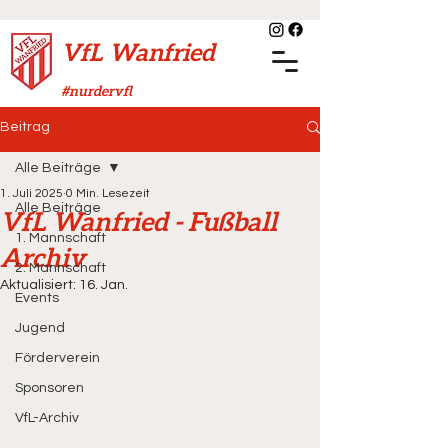
VfL Wanfried
#nurdervfl
Beitrag
Alle Beiträge
1. Juli 2025
0 Min. Lesezeit
Alle Beiträge
VfL Wanfried - Fußball
1. Mannschaft
Archiv
2. Mannschaft
Aktualisiert:
16. Jan.
Events
Jugend
Förderverein
Sponsoren
VfL-Archiv