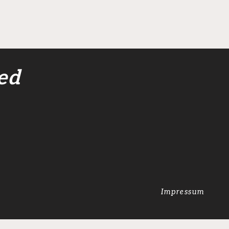
Sergen Morche wechselt ins
Werrastadion
ed
Impressum