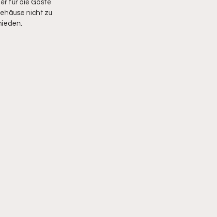
r für die Gäste 
Gehäuse nicht zu 
hieden.