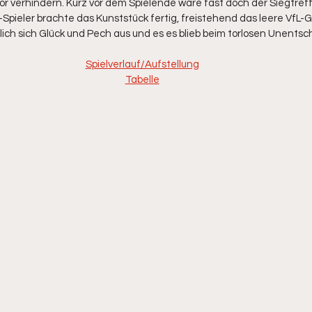
r verhindern. Kurz vor dem Spielende wäre fast doch der Siegtreffe
-Spieler brachte das Kunststück fertig, freistehend das leere VfL-
glich sich Glück und Pech aus und es es blieb beim torlosen Unentsc
Spielverlauf/Aufstellung
Tabelle