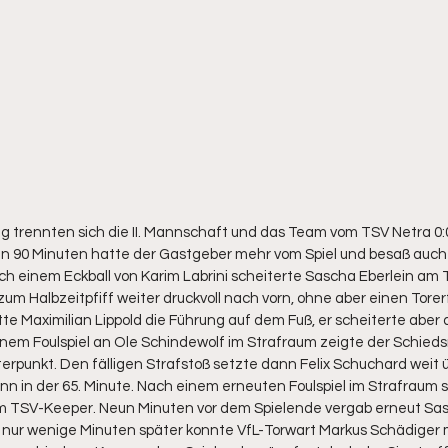
 trennten sich die II. Mannschaft und das Team vom TSV Netra 0
90 Minuten hatte der Gastgeber mehr vom Spiel und besaß auch in
h einem Eckball von Karim Labrini scheiterte Sascha Eberlein am TS
zum Halbzeitpfiff weiter druckvoll nach vorn, ohne aber einen Torerf
te Maximilian Lippold die Führung auf dem Fuß, er scheiterte aber
em Foulspiel an Ole Schindewolf im Strafraum zeigte der Schiedsric
rpunkt. Den fälligen Strafstoß setzte dann Felix Schuchard weit ü
ann in der 65. Minute. Nach einem erneuten Foulspiel im Strafraum 
am TSV-Keeper. Neun Minuten vor dem Spielende vergab erneut Sas
, nur wenige Minuten später konnte VfL-Torwart Markus Schädiger 