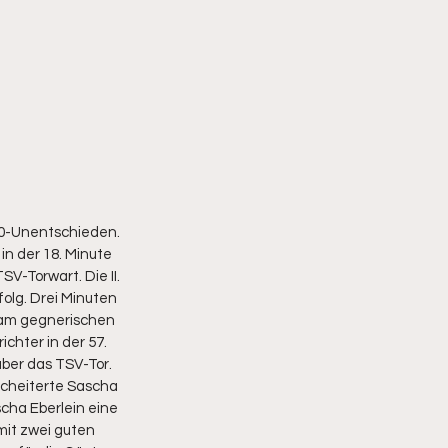
:0-Unentschieden. 
 der 18. Minute 
V-Torwart. Die II. 
olg. Drei Minuten 
 am gegnerischen 
hter in der 57. 
ber das TSV-Tor. 
scheiterte Sascha 
cha Eberlein eine 
mit zwei guten 