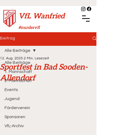
VfL Wanfried
#nurdervfl
Beitrag
Alle Beiträge
12. Aug. 2025
2 Min. Lesezeit
Alle Beiträge
Sportfest in Bad Sooden-
1. Mannschaft
Allendorf
2. Mannschaft
Events
Jugend
Förderverein
Sponsoren
VfL-Archiv