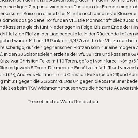
gelassen seit dem letzte Auswärtssieg, doch mit dem 1:0 im letzten S
m richtigen Zeitpunkt wieder drei Punkte in der Fremde eingefa
erkorksten Saison in allerletzter Minute noch der direkte Klassener
te damals das goldene Tor für den VfL. Die Mannschaft blieb zu Sai
d kassierte gleich fünf Niederlagen in Folge. Bis zum Ende der Hi
rittletzten Platz in der Liga bedeutete. In der Rückrunde lief es nic
 geholt wurde. Mit nur 16 Punkten (4/4/7) zählte der VfL zu den h
eisoberliga, auf den gegnerischen Plätzen kam nur eine magere A
. In den 30 Saisonspielen erzielte der VfL 39 Tore und kassierte 69
ütze war Christian Feike mit 10 Toren, gefolgt von Marcell König (6 
ller mit jeweils 5 Toren. Die meisten Einsätze im VfL-Trikot verzei
land (27), Andreas Hoffmann und Christian Feike (beide 26) und Karim
 mit 3:1 gegen die SG Sontra. Das 0:4 gegen die SG Meißner bede
6 hieß es beim TSV Wichmannshausen was die höchste Auswärtsnie
Presseberichte Werra Rundschau