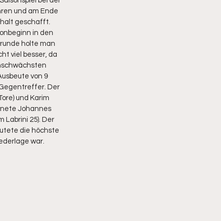
aisonspiel bei der 
hren und am Ende 
halt geschafft. 
sonbeginn in den 
nrunde holte man 
ht viel besser, da 
eimschwächsten 
usbeute von 9 
 Gegentreffer. Der 
Tore) und Karim 
chnete Johannes 
 Labrini 25). Der 
utete die höchste 
derlage war. 