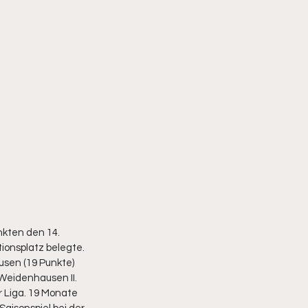
nkten den 14. 
ionsplatz belegte. 
sen (19 Punkte) 
eidenhausen II. 
 Liga. 19 Monate 