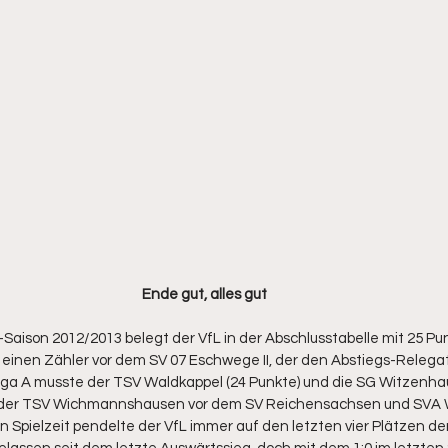
Ende gut, alles gut
a-Saison 2012/2013 belegt der VfL in der Abschlusstabelle mit 25 Pu
 einen Zähler vor dem SV 07 Eschwege II, der den Abstiegs-Relegat
liga A musste der TSV Waldkappel (24 Punkte) und die SG Witzenhau
 der TSV Wichmannshausen vor dem SV Reichensachsen und SVA W
pielzeit pendelte der VfL immer auf den letzten vier Plätzen der