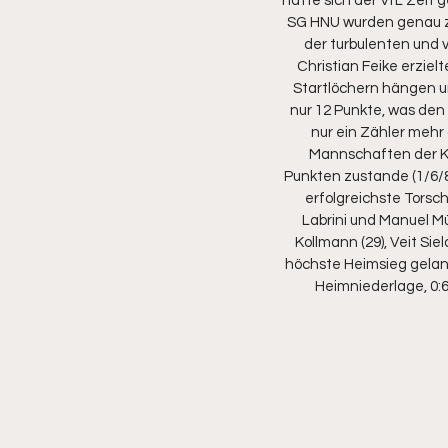
hatte sich der VfL Zeit 
SG HNU wurden genau zu
der turbulenten und v
Christian Feike erziel
Startlöchern hängen un
nur 12 Punkte, was den d
nur ein Zähler mehr
Mannschaften der Kr
Punkten zustande (1/6/8)
erfolgreichste Torsch
Labrini und Manuel Mü
Kollmann (29), Veit Sie
höchste Heimsieg gelang
Heimniederlage, 0: