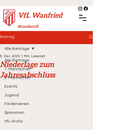
VfL Wanfried
#nurdervfl
Beitrag
Alle Beiträge
8. Dez. 2025
1 Min. Lesezeit
Alle Beiträge
Niederlage zum
1. Mannschaft
Jahresabschluss
2. Mannschaft
Events
Jugend
Förderverein
Sponsoren
VfL-Archiv