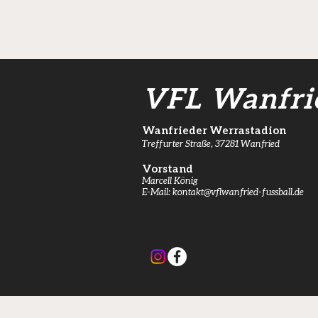
Mit Jan Dölle zurück in die
Zukunft
VFL Wanfri
Wanfrieder Werrastadion
Treffurter Straße, 37281 Wanfried
Vorstand
Marcell König
E-Mail:
kontakt@vflwanfried-fussball.de