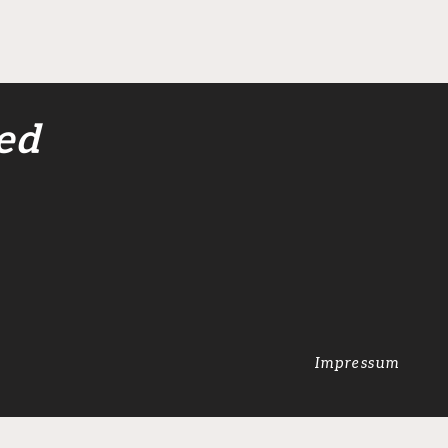
Sergen Morche wechselt ins
Werrastadion
ed
Impressum