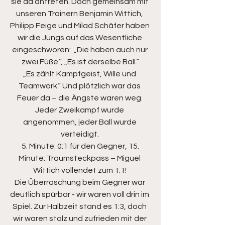
sie da antreten. Doch gemeinsam mit 
unseren Trainern Benjamin Wittich, 
Philipp Feige und Milad Schäfer haben 
wir die Jungs auf das Wesentliche 
eingeschworen:  „Die haben auch nur 
zwei Füße.“, „Es ist derselbe Ball.“
„Es zählt Kampfgeist, Wille und 
Teamwork.“ Und plötzlich war das 
Feuer da – die Ängste waren weg. 
Jeder Zweikampf wurde 
angenommen, jeder Ball wurde 
verteidigt. 
 5. Minute: 0:1 für den Gegner, 15. 
Minute: Traumsteckpass – Miguel 
Wittich vollendet zum 1:1! 
Die Überraschung beim Gegner war 
deutlich spürbar - wir waren voll drin im 
Spiel. Zur Halbzeit stand es 1:3, doch 
wir waren stolz und zufrieden mit der 