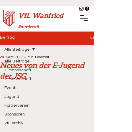
VfL Wanfried
#nurdervfl
Beitrag
Alle Beiträge
24. Sept. 2025
4 Min. Lesezeit
Alle Beiträge
Neues von der E-Jugend
1. Mannschaft
der JSG
2. Mannschaft
Events
Jugend
Förderverein
Sponsoren
VfL-Archiv