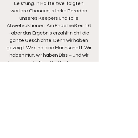
Leistung. In Hälfte zwei folgten 
weitere Chancen, starke Paraden 
unseres Keepers und tolle 
Abwehraktionen. Am Ende hieß es 1:6 
- aber das Ergebnis erzählt nicht die 
ganze Geschichte. Denn wir haben 
gezeigt: Wir sind eine Mannschaft. Wir 
haben Mut, wir haben Biss – und wir 
können mithalten. Die Kinder gingen 
mit einem Lächeln vom Platz. Das 
Gefühl, den Favoriten geärgert zu 
haben, war stärker als das Ergebnis. 
Auch die Gegner haben mit Respekt 
und Fairness reagiert.
Zum Abschluss haben wir diese tolle 
Mannschaftsleistung im Goldenen M 
gefeiert – jedes Kind bekam ein 
Happy Meal. Ein perfekter Ausklang für 
einen Tag, an dem wir bewiesen 