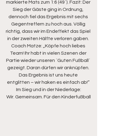
markierte Mats zum 1:6 (49´). Fazit: Der 
Sieg der Gäste ging in Ordnung, 
dennoch fiel das Ergebnis mit sechs 
Gegentreffern zu hoch aus. Völlig 
richtig, dass wir im Endeffekt das Spiel 
in der zweiten Hälfte verloren gaben. 
Coach Matze: „Köpfe hoch liebes 
Team! Ihr habt in vielen Szenen der 
Partie wieder unseren `Guten Fußball´ 
gezeigt. Daran dürfen wir anknüpfen. 
Das Ergebnis ist uns heute 
entglitten – wir haken es einfach ab!“ 
Im Sieg und in der Niederlage:
Wir. Gemeinsam. Für den Kinderfußball