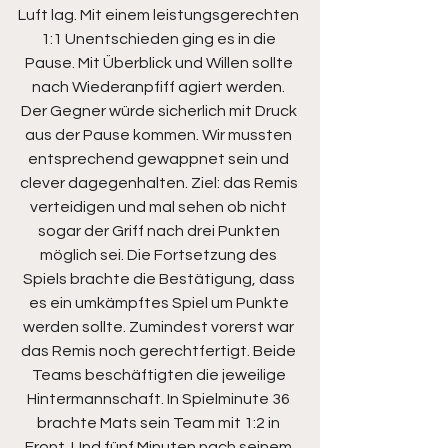
Luft lag. Mit einem leistungsgerechten 
1:1 Unentschieden ging es in die 
Pause. Mit Überblick und Willen sollte 
nach Wiederanpfiff agiert werden. 
Der Gegner würde sicherlich mit Druck 
aus der Pause kommen. Wir mussten 
entsprechend gewappnet sein und 
clever dagegenhalten. Ziel: das Remis 
verteidigen und mal sehen ob nicht 
sogar der Griff nach drei Punkten 
möglich sei. Die Fortsetzung des 
Spiels brachte die Bestätigung, dass 
es ein umkämpftes Spiel um Punkte 
werden sollte. Zumindest vorerst war 
das Remis noch gerechtfertigt. Beide 
Teams beschäftigten die jeweilige 
Hintermannschaft. In Spielminute 36 
brachte Mats sein Team mit 1:2 in 
Front. Und fünf Minuten nach seinem 