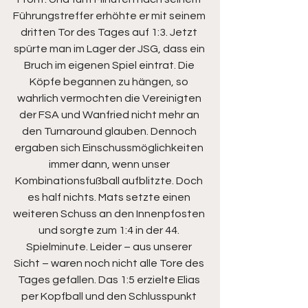
Führungstreffer erhöhte er mit seinem 
dritten Tor des Tages auf 1:3. Jetzt 
spürte man im Lager der JSG, dass ein 
Bruch im eigenen Spiel eintrat. Die 
Köpfe begannen zu hängen, so 
wahrlich vermochten die Vereinigten 
der FSA und Wanfried nicht mehr an 
den Turnaround glauben. Dennoch 
ergaben sich Einschussmöglichkeiten 
immer dann, wenn unser 
Kombinationsfußball aufblitzte. Doch 
es half nichts. Mats setzte einen 
weiteren Schuss an den Innenpfosten 
und sorgte zum 1:4 in der 44. 
Spielminute. Leider – aus unserer 
Sicht – waren noch nicht alle Tore des 
Tages gefallen. Das 1:5 erzielte Elias 
per Kopfball und den Schlusspunkt 