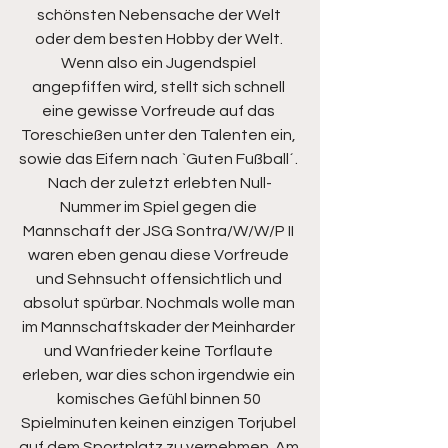
schönsten Nebensache der Welt 
oder dem besten Hobby der Welt. 
Wenn also ein Jugendspiel 
angepfiffen wird, stellt sich schnell 
eine gewisse Vorfreude auf das 
Toreschießen unter den Talenten ein, 
sowie das Eifern nach `Guten Fußball´. 
Nach der zuletzt erlebten Null-
Nummer im Spiel gegen die 
Mannschaft der JSG Sontra/W/W/P II 
waren eben genau diese Vorfreude 
und Sehnsucht offensichtlich und 
absolut spürbar. Nochmals wolle man 
im Mannschaftskader der Meinharder 
und Wanfrieder keine Torflaute 
erleben, war dies schon irgendwie ein 
komisches Gefühl binnen 50 
Spielminuten keinen einzigen Torjubel 
auf dem Sportplatz zu vernehmen. Am 