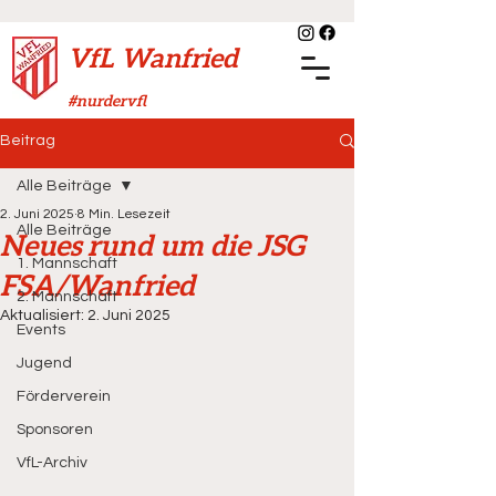
VfL Wanfried
#nurdervfl
Beitrag
Alle Beiträge
2. Juni 2025
8 Min. Lesezeit
Alle Beiträge
Neues rund um die JSG
1. Mannschaft
FSA/Wanfried
2. Mannschaft
Aktualisiert:
2. Juni 2025
Events
Jugend
Förderverein
Sponsoren
VfL-Archiv