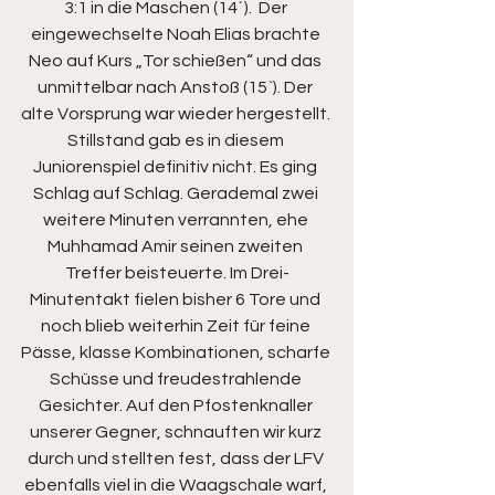
3:1 in die Maschen (14´).  Der 
eingewechselte Noah Elias brachte 
Neo auf Kurs „Tor schießen“ und das 
unmittelbar nach Anstoß (15`). Der 
alte Vorsprung war wieder hergestellt. 
Stillstand gab es in diesem 
Juniorenspiel definitiv nicht. Es ging 
Schlag auf Schlag. Gerademal zwei 
weitere Minuten verrannten, ehe 
Muhhamad Amir seinen zweiten 
Treffer beisteuerte. Im Drei-
Minutentakt fielen bisher 6 Tore und 
noch blieb weiterhin Zeit für feine 
Pässe, klasse Kombinationen, scharfe 
Schüsse und freudestrahlende 
Gesichter. Auf den Pfostenknaller 
unserer Gegner, schnauften wir kurz 
durch und stellten fest, dass der LFV 
ebenfalls viel in die Waagschale warf, 