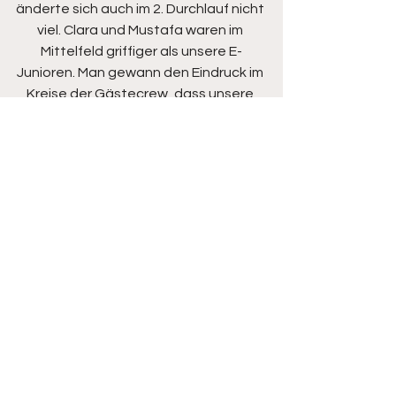
änderte sich auch im 2. Durchlauf nicht 
viel. Clara und Mustafa waren im 
Mittelfeld griffiger als unsere E-
Junioren. Man gewann den Eindruck im 
Kreise der Gästecrew, dass unsere 
JSG nicht richtig bei der Sache war 
beziehungsweise das 
Zusammenspiel, die Passgenauigkeit 
und die Energie nicht so harmonierten 
wie zuletzt beim Torfestival in 
Schwebda. „Schwerfällig und ohne 
Spielwitz im eigenen Spiel wird es 
schwer gegen die konzentriert 
auftretenden Gastgeber zu punkten“ 
hatten die Trainer auch zur Mitte des 
zweiten Durchgangs das Gefühl, dass 
eventuell ein FSA/Wanfried-
Glücksschuss oder ein individueller 
Fehler des Gegners für das eigene 