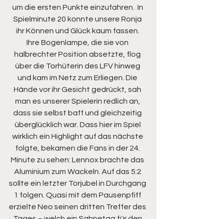
um die ersten Punkte einzufahren.  In 
Spielminute 20 konnte unsere Ronja 
ihr Können und Glück kaum fassen. 
Ihre Bogenlampe, die sie von 
halbrechter Position absetzte, flog 
über die Torhüterin des LFV hinweg 
und kam im Netz zum Erliegen. Die 
Hände vor ihr Gesicht gedrückt, sah 
man es unserer Spielerin redlich an, 
dass sie selbst baff und gleichzeitig 
überglücklich war. Dass hier im Spiel 
wirklich ein Highlight auf das nächste 
folgte, bekamen die Fans in der 24. 
Minute zu sehen: Lennox brachte das 
Aluminium zum Wackeln. Auf das 5:2 
sollte ein letzter Torjubel in Durchgang 
1 folgen. Quasi mit dem Pausenpfiff 
erzielte Neo seinen dritten Treffer des 
Tages – welch ein Sahnetag für den 