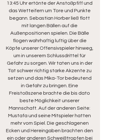
13:45 Uhr ertönte der Anstoßpfiff und 
das Wetteifern um Tore und Punkte 
begann. Sebastian Horber ließ flott 
mit langen Bällen auf die 
Außenpositionen spielen. Die Bälle 
flogen wahrhaftig luftig über die 
Köpfe unserer Offensivspieler hinweg, 
um in unserem Schlussdrittel für 
Gefahr zu sorgen. Wir taten uns in der 
Tat schwer richtig starke Akzente zu 
setzen und das Mika-Tor bedeutend 
in Gefahr zu bringen. Eine 
Freistoßszene brachte die bis dato 
beste Möglichkeit unserer 
Mannschaft. Auf der anderen Seite: 
Mustafa und seine Mitspieler hatten 
mehr vom Spiel. Die geschlagenen 
Ecken und Hereingaben brachten den 
ein oder anderen Schweißtropfen bei 