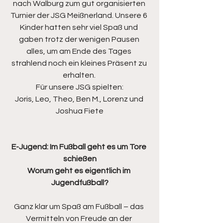
nach Walburg zum gut organisierten 
Turnier der JSG Meißnerland. Unsere 6 
Kinder hatten sehr viel Spaß und 
gaben trotz der wenigen Pausen 
alles, um am Ende des Tages 
strahlend noch ein kleines Präsent zu 
erhalten. 
Für unsere JSG spielten:
Joris, Leo, Theo, Ben M., Lorenz und 
Joshua Fiete
E-Jugend: Im Fußball geht es um Tore 
schießen
Worum geht es eigentlich im 
Jugendfußball?
Ganz klar um Spaß am Fußball – das 
Vermitteln von Freude an der 