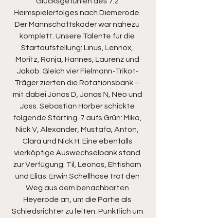
Glücksgefühlen des 7:2 
Heimspielerfolges nach Diemerode. 
Der Mannschaftskader war nahezu 
komplett. Unsere Talente für die 
Startaufstellung: Linus, Lennox, 
Moritz, Ronja, Hannes, Laurenz und 
Jakob. Gleich vier Fielmann-Trikot-
Träger zierten die Rotationsbank – 
mit dabei Jonas D, Jonas N, Neo und 
Joss. Sebastian Horber schickte 
folgende Starting-7 aufs Grün: Mika, 
Nick V, Alexander, Mustafa, Anton, 
Clara und Nick H. Eine ebenfalls 
vierköpfige Auswechselbank stand 
zur Verfügung: Til, Leonas, Ehtisham 
und Elias. Erwin Schellhase trat den 
Weg aus dem benachbarten 
Heyerode an, um die Partie als 
Schiedsrichter zu leiten. Pünktlich um 