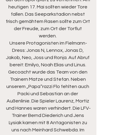
heutigen 17. Mai sollten wieder Tore 
fallen. Das Seeparkstadion nebst 
frisch gemähtem Rasen sollte zum Ort 
der Freude, zum Ort der Torflut 
werden. 
Unsere Protagonisten im Fielmann-
Dress: Jonas N, Lennox, Jonas D, 
Jakob, Neo, Joss und Ronja. Auf Abruf 
bereit: Emilyo, Noah Elias und Linus. 
Gecoacht wurde das Team von den 
Trainern Matze und Stefan. Neben 
unserem „Papa“razzi Flo fehlten auch 
Packi und Sebastian an der 
Außenlinie. Die Spieler Laurenz, Mortiz 
und Hannes waren verhindert. Die LFV-
Trainer Bernd Diederich und Jens 
Lysiak kamen mit 8 Antagonisten zu 
uns nach Meinhard Schwebda. Im 