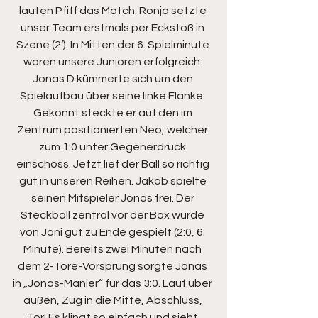
lauten Pfiff das Match. Ronja setzte 
unser Team erstmals per Eckstoß in 
Szene (2‘). In Mitten der 6. Spielminute 
waren unsere Junioren erfolgreich: 
Jonas D kümmerte sich um den 
Spielaufbau über seine linke Flanke. 
Gekonnt steckte er auf den im 
Zentrum positionierten Neo, welcher 
zum 1:0 unter Gegenerdruck 
einschoss. Jetzt lief der Ball so richtig 
gut in unseren Reihen. Jakob spielte 
seinen Mitspieler Jonas frei. Der 
Steckball zentral vor der Box wurde 
von Joni gut zu Ende gespielt (2:0, 6. 
Minute). Bereits zwei Minuten nach 
dem 2-Tore-Vorsprung sorgte Jonas 
in „Jonas-Manier“ für das 3:0. Lauf über 
außen, Zug in die Mitte, Abschluss, 
Tor! Es klingt so einfach und sieht 