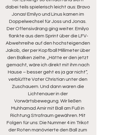
dabei teils spielerisch leicht aus: Bravo 
Jonas! Emilyo und Linus kamen im 
Doppelwechsel für Joss und Jonas. 
Der Offensivdrang ging weiter. Emilyo 
flankte aus dem Sprint über die LFV-
Abwehrreihe auf den hochsteigenden 
Jakob, der per Kopfball Millimeter über 
den Balken zielte. „Hätte er den jetzt 
gemacht, wäre ich direkt mit ihm nach 
Hause – besser geht es ja gar nicht“, 
verblüffte Vater Christian unter den 
Zuschauern. Und dann waren die 
Lichtenauer in der 
Vorwärtsbewegung. Wir ließen 
Muhhamad Amir mit Ball am Fuß in 
Richtung Strafraum gewähren. Mit 
Folgen für uns: Die Nummer 4 im Trikot 
der Roten manövrierte den Ball zum 