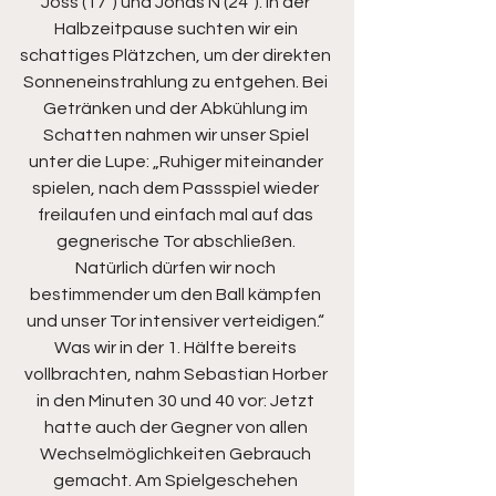
Joss (17´) und Jonas N (24´). In der 
Halbzeitpause suchten wir ein 
schattiges Plätzchen, um der direkten 
Sonneneinstrahlung zu entgehen. Bei 
Getränken und der Abkühlung im 
Schatten nahmen wir unser Spiel 
unter die Lupe: „Ruhiger miteinander 
spielen, nach dem Passspiel wieder 
freilaufen und einfach mal auf das 
gegnerische Tor abschließen. 
Natürlich dürfen wir noch 
bestimmender um den Ball kämpfen 
und unser Tor intensiver verteidigen.“ 
Was wir in der 1. Hälfte bereits 
vollbrachten, nahm Sebastian Horber 
in den Minuten 30 und 40 vor: Jetzt 
hatte auch der Gegner von allen 
Wechselmöglichkeiten Gebrauch 
gemacht. Am Spielgeschehen 