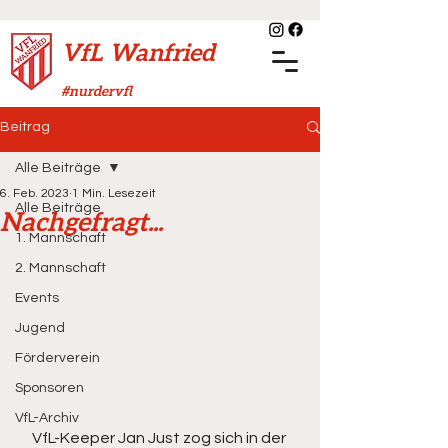
VfL Wanfried
#nurdervfl
Beitrag
Alle Beiträge
6. Feb. 2023
1 Min. Lesezeit
Alle Beiträge
Nachgefragt...
1. Mannschaft
2. Mannschaft
Events
Jugend
Förderverein
Sponsoren
VfL-Archiv
VfL-Keeper Jan Just zog sich in der 