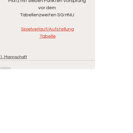
Platz mit sieben Punkten Vorsprung 
vor dem 
Tabellenzweiten SG HNU.
Spielverlauf/Aufstellung
Tabelle
1. Mannschaft
Alle ansehen
Aktuelle Beiträge