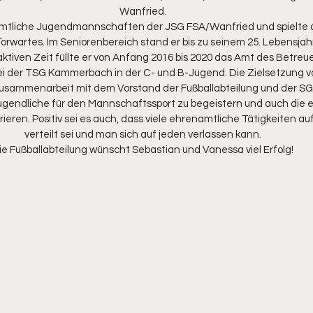
Wanfried.
ämtliche Jugendmannschaften der JSG FSA/Wanfried und spielte 
Torwartes. Im Seniorenbereich stand er bis zu seinem 25. Lebensja
aktiven Zeit füllte er von Anfang 2016 bis 2020 das Amt des Betreu
bei der TSG Kammerbach in der C- und B-Jugend. Die Zielsetzung v
Zusammenarbeit mit dem Vorstand der Fußballabteilung und der SG 
 Jugendliche für den Mannschaftssport zu begeistern und auch die 
ieren. Positiv sei es auch, dass viele ehrenamtliche Tätigkeiten auf
verteilt sei und man sich auf jeden verlassen kann.
ie Fußballabteilung wünscht Sebastian und Vanessa viel Erfolg!