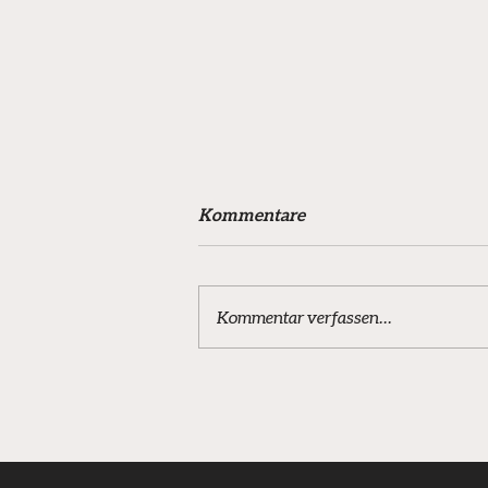
Kommentare
Kommentar verfassen...
Schützenfestumzug Wanfried
– Die JSG war wieder dabei!