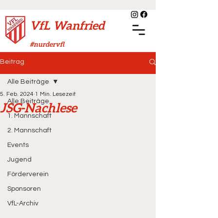
VfL Wanfried
#nurdervfl
Beitrag
Alle Beiträge
5. Feb. 2024
1 Min. Lesezeit
Alle Beiträge
JSG-Nachlese
1. Mannschaft
2. Mannschaft
Events
Jugend
Förderverein
Sponsoren
VfL-Archiv