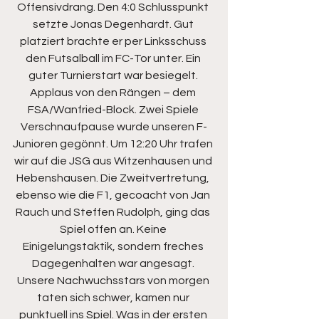
Offensivdrang. Den 4:0 Schlusspunkt 
setzte Jonas Degenhardt. Gut 
platziert brachte er per Linksschuss 
den Futsalball im FC-Tor unter. Ein 
guter Turnierstart war besiegelt. 
Applaus von den Rängen – dem 
FSA/Wanfried-Block. Zwei Spiele 
Verschnaufpause wurde unseren F-
Junioren gegönnt. Um 12:20 Uhr trafen 
wir auf die JSG aus Witzenhausen und 
Hebenshausen. Die Zweitvertretung, 
ebenso wie die F1, gecoacht von Jan 
Rauch und Steffen Rudolph, ging das 
Spiel offen an. Keine 
Einigelungstaktik, sondern freches 
Dagegenhalten war angesagt. 
Unsere Nachwuchsstars von morgen 
taten sich schwer, kamen nur 
punktuell ins Spiel. Was in der ersten 