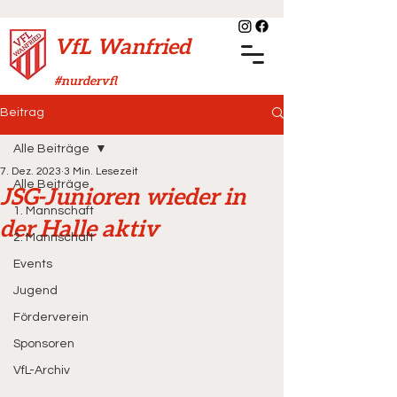
VfL Wanfried
#nurdervfl
Beitrag
Alle Beiträge
7. Dez. 2023
3 Min. Lesezeit
Alle Beiträge
JSG-Junioren wieder in
1. Mannschaft
der Halle aktiv
2. Mannschaft
Events
Jugend
Förderverein
Sponsoren
VfL-Archiv