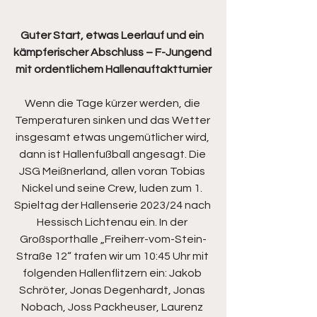
Guter Start, etwas Leerlauf und ein 
kämpferischer Abschluss – F-Jungend 
mit ordentlichem Hallenauftaktturnier
Wenn die Tage kürzer werden, die 
Temperaturen sinken und das Wetter 
insgesamt etwas ungemütlicher wird, 
dann ist Hallenfußball angesagt. Die 
JSG Meißnerland, allen voran Tobias 
Nickel und seine Crew, luden zum 1. 
Spieltag der Hallenserie 2023/24 nach 
Hessisch Lichtenau ein. In der 
Großsporthalle „Freiherr-vom-Stein-
Straße 12“ trafen wir um 10:45 Uhr mit 
folgenden Hallenflitzern ein: Jakob 
Schröter, Jonas Degenhardt, Jonas 
Nobach, Joss Packheuser, Laurenz 