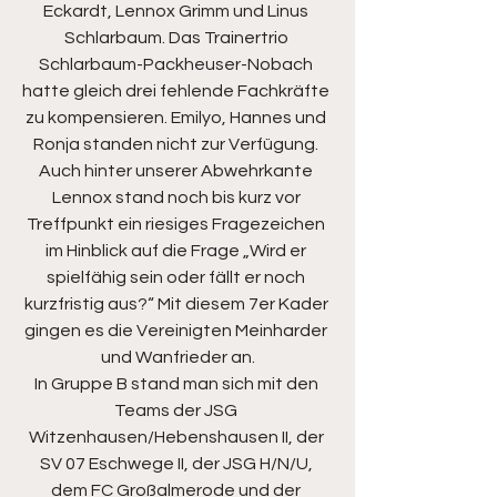
Eckardt, Lennox Grimm und Linus 
Schlarbaum. Das Trainertrio 
Schlarbaum-Packheuser-Nobach 
hatte gleich drei fehlende Fachkräfte 
zu kompensieren. Emilyo, Hannes und 
Ronja standen nicht zur Verfügung. 
Auch hinter unserer Abwehrkante 
Lennox stand noch bis kurz vor 
Treffpunkt ein riesiges Fragezeichen 
im Hinblick auf die Frage „Wird er 
spielfähig sein oder fällt er noch 
kurzfristig aus?“ Mit diesem 7er Kader 
gingen es die Vereinigten Meinharder 
und Wanfrieder an.
In Gruppe B stand man sich mit den 
Teams der JSG 
Witzenhausen/Hebenshausen II, der 
SV 07 Eschwege II, der JSG H/N/U, 
dem FC Großalmerode und der 