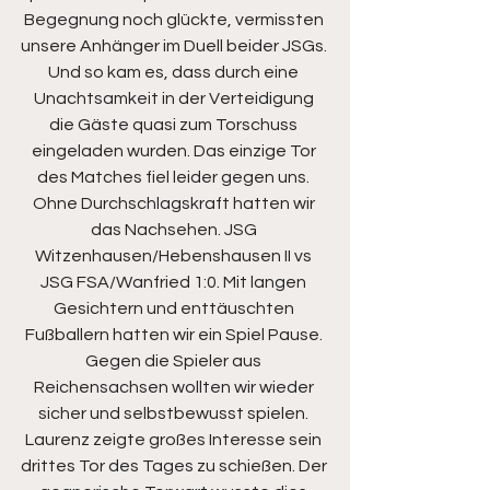
Begegnung noch glückte, vermissten 
unsere Anhänger im Duell beider JSGs. 
Und so kam es, dass durch eine 
Unachtsamkeit in der Verteidigung 
die Gäste quasi zum Torschuss 
eingeladen wurden. Das einzige Tor 
des Matches fiel leider gegen uns. 
Ohne Durchschlagskraft hatten wir 
das Nachsehen. JSG 
Witzenhausen/Hebenshausen II vs 
JSG FSA/Wanfried 1:0. Mit langen 
Gesichtern und enttäuschten 
Fußballern hatten wir ein Spiel Pause. 
Gegen die Spieler aus 
Reichensachsen wollten wir wieder 
sicher und selbstbewusst spielen. 
Laurenz zeigte großes Interesse sein 
drittes Tor des Tages zu schießen. Der 