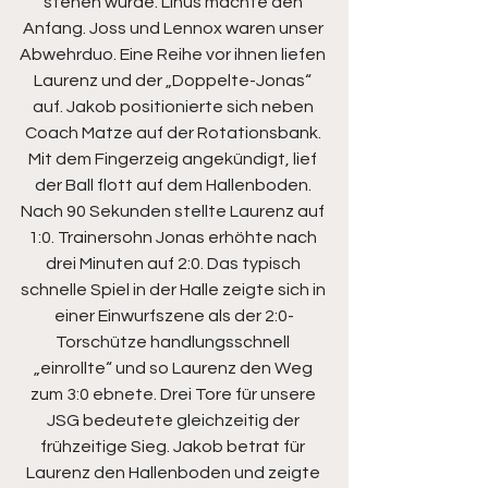
stehen würde. Linus machte den 
Anfang. Joss und Lennox waren unser 
Abwehrduo. Eine Reihe vor ihnen liefen 
Laurenz und der „Doppelte-Jonas“ 
auf. Jakob positionierte sich neben 
Coach Matze auf der Rotationsbank. 
Mit dem Fingerzeig angekündigt, lief 
der Ball flott auf dem Hallenboden. 
Nach 90 Sekunden stellte Laurenz auf 
1:0. Trainersohn Jonas erhöhte nach 
drei Minuten auf 2:0. Das typisch 
schnelle Spiel in der Halle zeigte sich in 
einer Einwurfszene als der 2:0-
Torschütze handlungsschnell 
„einrollte“ und so Laurenz den Weg 
zum 3:0 ebnete. Drei Tore für unsere 
JSG bedeutete gleichzeitig der 
frühzeitige Sieg. Jakob betrat für 
Laurenz den Hallenboden und zeigte 