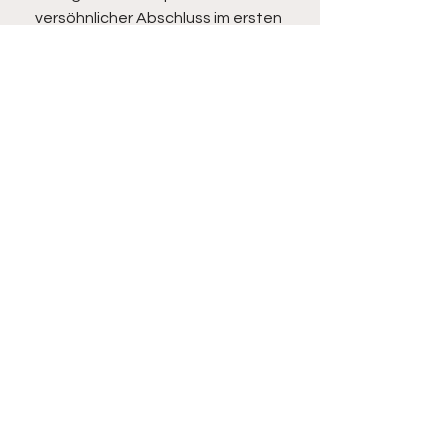
versöhnlicher Abschluss im ersten 
Hallenspieltag der Saison 2023/24 
wurde mit strahlenden Augen durch 
die Protagonisten dokumentiert.
Unsere Turniertorschützen:
3 Treffer – Laurenz Eckardt
Je 1 Treffer – Jonas Degenhardt & 
Jonas Nobach