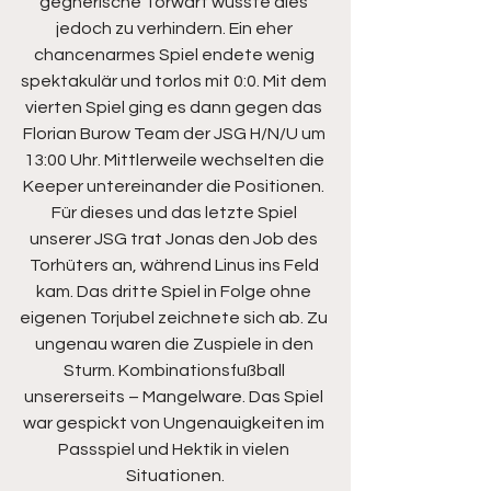
gegnerische Torwart wusste dies 
jedoch zu verhindern. Ein eher 
chancenarmes Spiel endete wenig 
spektakulär und torlos mit 0:0. Mit dem 
vierten Spiel ging es dann gegen das 
Florian Burow Team der JSG H/N/U um 
13:00 Uhr. Mittlerweile wechselten die 
Keeper untereinander die Positionen. 
Für dieses und das letzte Spiel 
unserer JSG trat Jonas den Job des 
Torhüters an, während Linus ins Feld 
kam. Das dritte Spiel in Folge ohne 
eigenen Torjubel zeichnete sich ab. Zu 
ungenau waren die Zuspiele in den 
Sturm. Kombinationsfußball 
unsererseits – Mangelware. Das Spiel 
war gespickt von Ungenauigkeiten im 
Passspiel und Hektik in vielen 
Situationen.