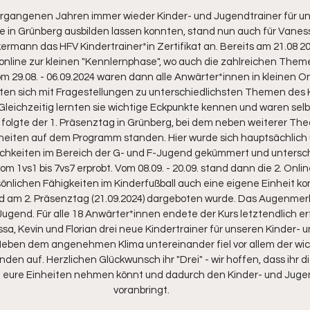
rgangenen Jahren immer wieder Kinder- und Jugendtrainer für unt
e in Grünberg ausbilden lassen konnten, stand nun auch für Vaness
ermann das HFV Kindertrainer*in Zertifikat an. Bereits am 21.08 202
online zur kleinen "Kennlernphase", wo auch die zahlreichen The
om 29.08. - 06.09.2024 waren dann alle Anwärter*innen in kleinen 
en sich mit Fragestellungen zu unterschiedlichsten Themen des K
leichzeitig lernten sie wichtige Eckpunkte kennen und waren selbs
 folgte der 1. Präsenztag in Grünberg, bei dem neben weiterer The
heiten auf dem Programm standen. Hier wurde sich hauptsächlich 
ichkeiten im Bereich der G- und F-Jugend gekümmert und untersch
 1vs1 bis 7vs7 erprobt. Vom 08.09. - 20.09. stand dann die 2. Onlin
önlichen Fähigkeiten im Kinderfußball auch eine eigene Einheit ko
d am 2. Präsenztag (21.09.2024) dargeboten wurde. Das Augenmerk 
ugend. Für alle 18 Anwärter*innen endete der Kurs letztendlich erf
ssa, Kevin und Florian drei neue Kindertrainer für unseren Kinder-
ben dem angenehmen Klima untereinander fiel vor allem der wic
en auf. Herzlichen Glückwunsch ihr "Drei" - wir hoffen, dass ihr di
in eure Einheiten nehmen könnt und dadurch den Kinder- und Jugen
voranbringt.