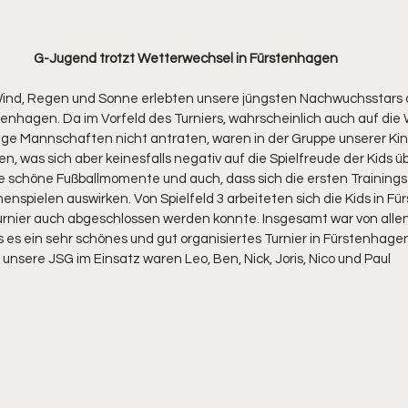
G-Jugend trotzt Wetterwechsel in Fürstenhagen
t Wind, Regen und Sonne erlebten unsere jüngsten Nachwuchsstar
nhagen. Da im Vorfeld des Turniers, wahrscheinlich auch auf die 
ige Mannschaften nicht antraten, waren in der Gruppe unserer Kinde
, was sich aber keinesfalls negativ auf die Spielfreude der Kids üb
le schöne Fußballmomente und auch, dass sich die ersten Training
nspielen auswirken. Von Spielfeld 3 arbeiteten sich die Kids in F
 Turnier auch abgeschlossen werden konnte. Insgesamt war von all
s es ein sehr schönes und gut organisiertes Turnier in Fürstenhage
 unsere JSG im Einsatz waren Leo, Ben, Nick, Joris, Nico und Paul