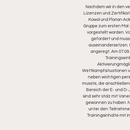
Nachdem wir in den ve
Lizenzen und Zertifikat
Kowol und Florian Ack
Gruppe zum ersten Mal 
vorgestellt worden. V
gefordert und musst
auseinandersetzen. G
angeregt. Am 07.09.
Trainingsein
Aktivierungmögl
Wettkampfsituationen vom
neben wichtigen pers
musste, die anschließen
Bereich der E- und D-J
sind sehr stolz mit Vane
gewonnen zu haben. Ne
unter den Teilnehmend
Trainingsinhalte mit 