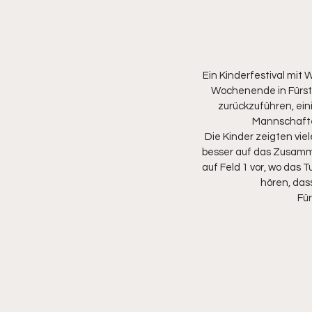
Ein Kinderfestival mi
Wochenende in Fürste
zurückzuführen, ein
Mannschaften
Die Kinder zeigten vie
besser auf das Zusamme
auf Feld 1 vor, wo das
hören, das
Für