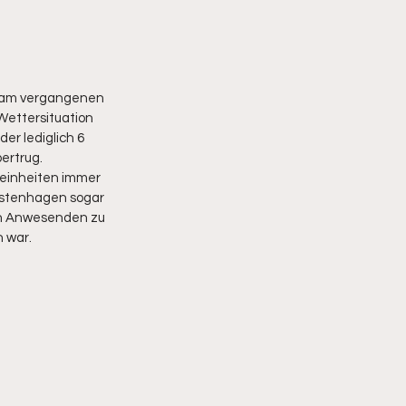
s am vergangenen 
Wettersituation 
r lediglich 6 
ertrug.
seinheiten immer 
ürstenhagen sogar 
en Anwesenden zu 
n war.