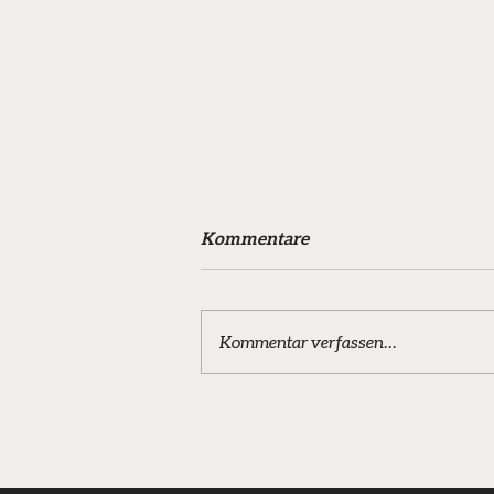
Kommentare
Kommentar verfassen...
Schützenfestumzug Wanfried
– Die JSG war wieder dabei!