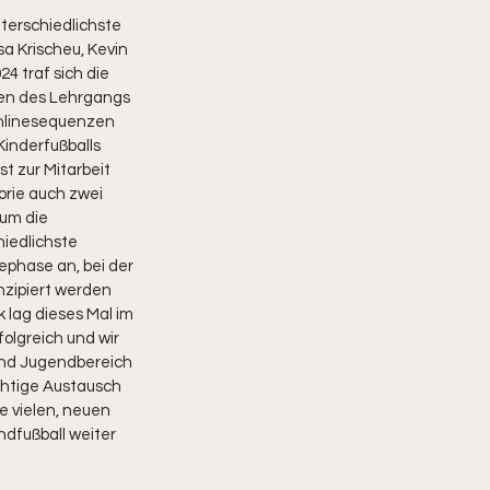
erschiedlichste 
a Krischeu, Kevin 
4 traf sich die 
men des Lehrgangs 
Onlinesequenzen 
inderfußballs 
t zur Mitarbeit 
orie auch zwei 
um die 
iedlichste 
ephase an, bei der 
nzipiert werden 
lag dieses Mal im 
olgreich und wir 
 und Jugendbereich 
htige Austausch 
e vielen, neuen 
dfußball weiter 