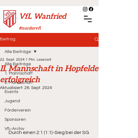
VfL Wanfried
#nurdervfl
Beitrag
Alle Beiträge
22. Sept. 2024
1 Min. Lesezeit
Alle Beiträge
II. Mannschaft in Hopfelde
1. Mannschaft
erfolgreich
2. Mannschaft
Aktualisiert:
26. Sept. 2024
Events
Jugend
Förderverein
Sponsoren
VfL-Archiv
Durch einen 2:1 (1:1)-Sieg bei der SG 