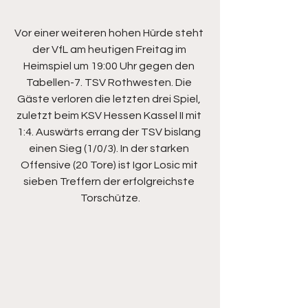
Vor einer weiteren hohen Hürde steht 
der VfL am heutigen Freitag im 
Heimspiel um 19:00 Uhr gegen den 
Tabellen-7. TSV Rothwesten. Die 
Gäste verloren die letzten drei Spiel, 
zuletzt beim KSV Hessen Kassel II mit 
1:4. Auswärts errang der TSV bislang 
einen Sieg (1/0/3). In der starken 
Offensive (20 Tore) ist Igor Losic mit 
sieben Treffern der erfolgreichste 
Torschütze.