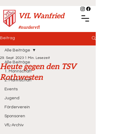
VfL Wanfried
#nurdervfl
Beitrag
Alle Beiträge
29. Sept. 2023
1 Min. Lesezeit
Alle Beiträge
Heute gegen den TSV
1. Mannschaft
Rothwesten
2. Mannschaft
Events
Jugend
Förderverein
Sponsoren
VfL-Archiv