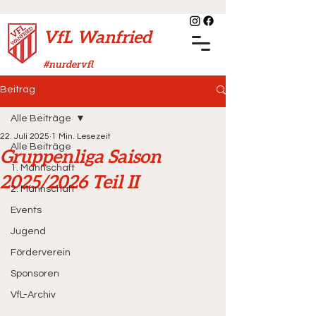
VfL Wanfried
#nurdervfl
Beitrag
Alle Beiträge
22. Juli 2025
1 Min. Lesezeit
Alle Beiträge
Gruppenliga Saison
1. Mannschaft
2025/2026 Teil II
2. Mannschaft
Events
Jugend
Förderverein
Sponsoren
VfL-Archiv