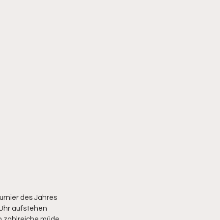
urnier des Jahres 
 Uhr aufstehen 
h zahlreiche müde 