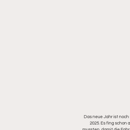
Das neue Jahr ist noch
2025. Es fing schon 
mussten, damit die Fah