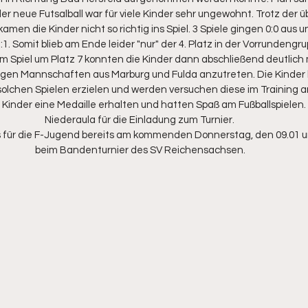
er neue Futsalball war für viele Kinder sehr ungewohnt. Trotz der ü
n die Kinder nicht so richtig ins Spiel. 3 Spiele gingen 0:0 aus u
1. Somit blieb am Ende leider "nur" der 4. Platz in der Vorrundengr
Im Spiel um Platz 7 konnten die Kinder dann abschließend deutlich 
gen Mannschaften aus Marburg und Fulda anzutreten. Die Kinder
solchen Spielen erzielen und werden versuchen diese im Training 
 Kinder eine Medaille erhalten und hatten Spaß am Fußballspielen.
Niederaula für die Einladung zum Turnier. 
 für die F-Jugend bereits am kommenden Donnerstag, den 09.01 u
beim Bandenturnier des SV Reichensachsen.