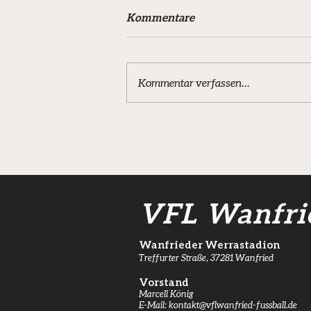
Kommentare
Kommentar verfassen...
Schützenfestumzug Wanfried
– Die JSG war wieder dabei!
VFL Wanfri
Wanfrieder Werrastadion
Treffurter Straße, 37281 Wanfried
Vorstand
Marcell König
E-Mail:
kontakt@vflwanfried-fussball.de