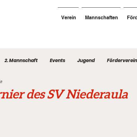
Verein
Mannschaften
Förd
2. Mannschaft
Events
Jugend
Förderverei
it
rnier des SV Niederaula