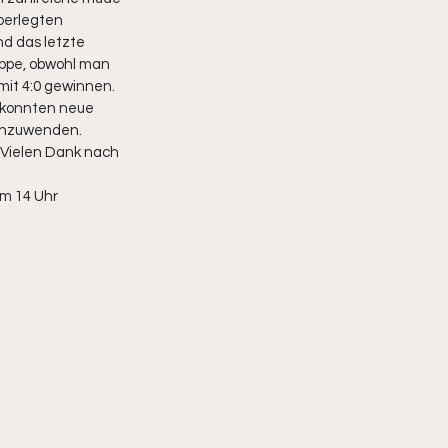
berlegten 
nd das letzte 
uppe, obwohl man 
mit 4:0 gewinnen. 
 konnten neue 
anzuwenden. 
 Vielen Dank nach 
m 14 Uhr 