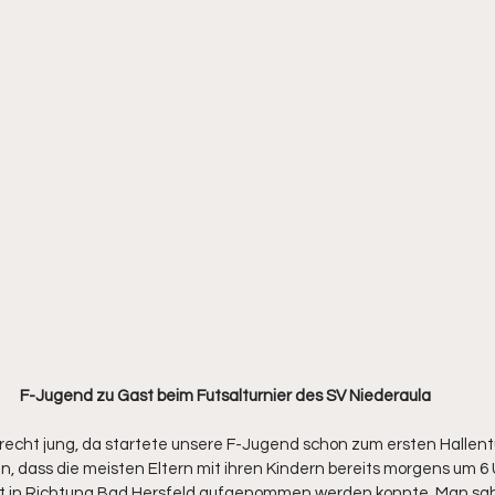
F-Jugend zu Gast beim Futsalturnier des SV Niederaula
 recht jung, da startete unsere F-Jugend schon zum ersten Hallent
an, dass die meisten Eltern mit ihren Kindern bereits morgens um 6
rt in Richtung Bad Hersfeld aufgenommen werden konnte. Man sa