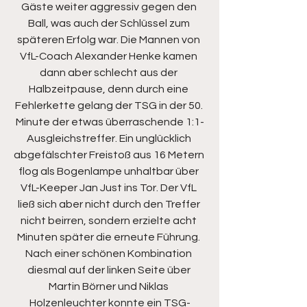
Gäste weiter aggressiv gegen den 
Ball, was auch der Schlüssel zum 
späteren Erfolg war. Die Mannen von 
VfL-Coach Alexander Henke kamen 
dann aber schlecht aus der 
Halbzeitpause, denn durch eine 
Fehlerkette gelang der TSG in der 50. 
Minute der etwas überraschende 1:1-
Ausgleichstreffer. Ein unglücklich 
abgefälschter Freistoß aus 16 Metern 
flog als Bogenlampe unhaltbar über 
VfL-Keeper Jan Just ins Tor. Der VfL 
ließ sich aber nicht durch den Treffer 
nicht beirren, sondern erzielte acht 
Minuten später die erneute Führung. 
Nach einer schönen Kombination 
diesmal auf der linken Seite über 
Martin Börner und Niklas 
Holzenleuchter konnte ein TSG-