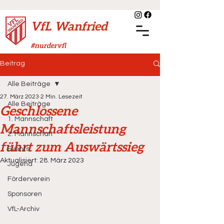
VfL Wanfried
#nurdervfl
Beitrag
Alle Beiträge
27. März 2023
2 Min. Lesezeit
Alle Beiträge
Geschlossene
1. Mannschaft
Mannschaftsleistung
2. Mannschaft
führt zum Auswärtssieg
Events
Aktualisiert:
28. März 2023
Jugend
Förderverein
Sponsoren
VfL-Archiv