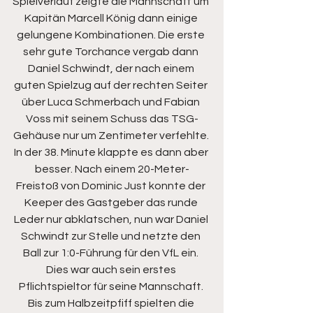
Spielverlauf zeigte die Mannschaft um 
Kapitän Marcell König dann einige 
gelungene Kombinationen. Die erste 
sehr gute Torchance vergab dann 
Daniel Schwindt, der nach einem 
guten Spielzug auf der rechten Seiter 
über Luca Schmerbach und Fabian 
Voss mit seinem Schuss das TSG-
Gehäuse nur um Zentimeter verfehlte. 
In der 38. Minute klappte es dann aber 
besser. Nach einem 20-Meter-
Freistoß von Dominic Just konnte der 
Keeper des Gastgeber das runde 
Leder nur abklatschen, nun war Daniel 
Schwindt zur Stelle und netzte den 
Ball zur 1:0-Führung für den VfL ein. 
Dies war auch sein erstes 
Pflichtspieltor für seine Mannschaft. 
Bis zum Halbzeitpfiff spielten die 