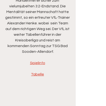
Handelfmeter sicher zum 
vielumjubelten 3:2-Endstand. Die 
Mentalität seiner Mannschaft hatte 
gestimmt, so ein erfreuter VfL-Trainer 
Alexander Henke. wobei  sein Team 
auf dem richtigen Weg sei. Der VfL ist 
weiter Tabellenführer in der 
Kreisoberliga und reist am 
kommenden Sonntag zur TSG Bad 
Sooden-Allendorf.
Spielinfo
Tabelle