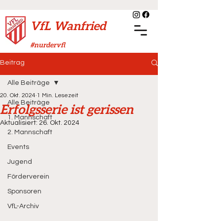
VfL Wanfried
#nurdervfl
Beitrag
Alle Beiträge
20. Okt. 2024
1 Min. Lesezeit
Alle Beiträge
Erfolgsserie ist gerissen
1. Mannschaft
Aktualisiert:
26. Okt. 2024
2. Mannschaft
Events
Jugend
Förderverein
Sponsoren
VfL-Archiv