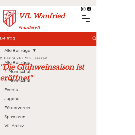
VfL Wanfried
#nurdervfl
Beitrag
Alle Beiträge
2. Dez. 2024
1 Min. Lesezeit
Alle Beiträge
"Die Glühweinsaison ist
1. Mannschaft
eröffnet"
2. Mannschaft
Events
Jugend
Förderverein
Sponsoren
VfL-Archiv