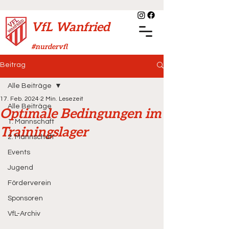
VfL Wanfried
#nurdervfl
Beitrag
Alle Beiträge
17. Feb. 2024
2 Min. Lesezeit
Alle Beiträge
Optimale Bedingungen im
1. Mannschaft
Trainingslager
2. Mannschaft
Events
Jugend
Förderverein
Sponsoren
VfL-Archiv