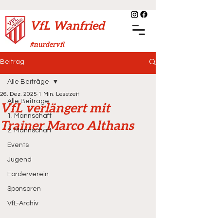
VfL Wanfried
#nurdervfl
Beitrag
Alle Beiträge
26. Dez. 2025
1 Min. Lesezeit
Alle Beiträge
VfL verlängert mit
1. Mannschaft
Trainer Marco Althans
2. Mannschaft
Events
Jugend
Förderverein
Sponsoren
VfL-Archiv