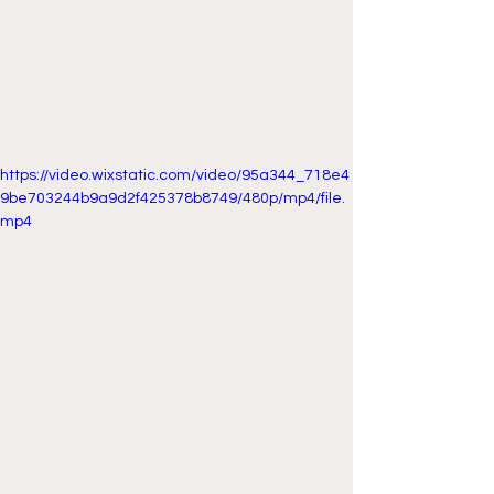
https://video.wixstatic.com/video/95a344_718e4
9be703244b9a9d2f425378b8749/480p/mp4/file.
mp4