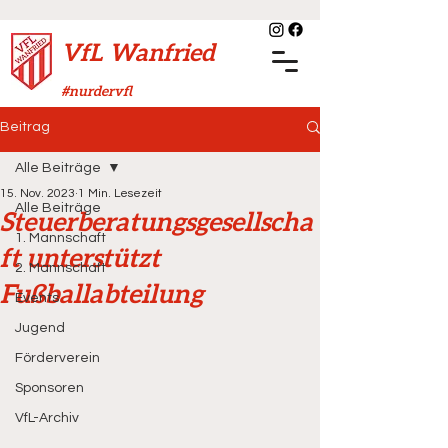
VfL Wanfried
#nurdervfl
Beitrag
Alle Beiträge
15. Nov. 2023
1 Min. Lesezeit
Alle Beiträge
Steuerberatungsgesellscha
1. Mannschaft
ft unterstützt
2. Mannschaft
Fußballabteilung
Events
Jugend
Förderverein
Sponsoren
VfL-Archiv