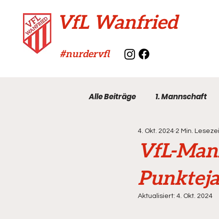
VfL Wanfried
#nurdervfl
Alle Beiträge
1. Mannschaft
4. Okt. 2024
2 Min. Lesezei
VfL-Archiv
VfL-Mann
Punktej
Aktualisiert:
4. Okt. 2024