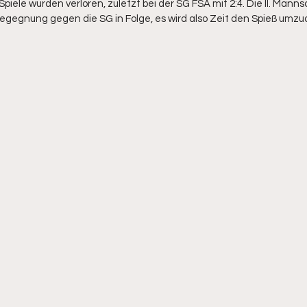
Spiele wurden verloren, zuletzt bei der SG FSA mit 2:4. Die II. Mannsc
Begegnung gegen die SG in Folge, es wird also Zeit den Spieß umzu