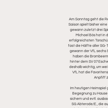
Am Sonntag geht die Rei
Saison spielt bisher ein
gewann zuletzt drei Spi
Michael Bös hat in d
erfolgreichsten Torschüt
fast die Hälfte aller S
gewann der VfL sechs S
haben die Brombeermän
hinter dem SV 07 Eschw
deshalb wichtig, um we
VfL hat die Favoriten
Anpfiff 
Im heutigen Heimspiel g
Begegnung zu Hause au
sichern und evtl. ausb
SG Abterode/E., die au