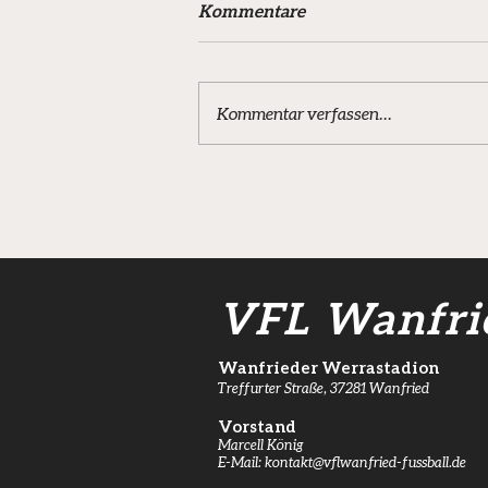
Kommentare
Kommentar verfassen...
Fehlstart für VfL-Teams -
Presseberichte
VFL Wanfri
Wanfrieder Werrastadion
Treffurter Straße, 37281 Wanfried
Vorstand
Marcell König
E-Mail:
kontakt@vflwanfried-fussball.de