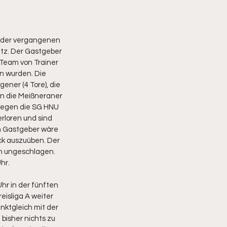
. der vergangenen 
atz. Der Gastgeber 
 Team von Trainer 
en wurden. Die 
ener (4 Tore), die 
n die Meißneraner 
 gegen die SG HNU 
rloren und sind 
m Gastgeber wäre 
ck auszuüben. Der 
en ungeschlagen.
hr.
hr in der fünften 
isliga A weiter 
ktgleich mit der 
bisher nichts zu 