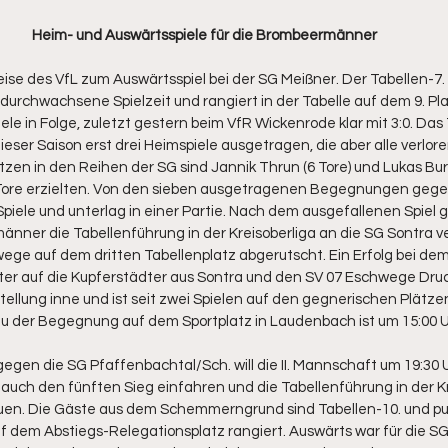
Heim- und Auswärtsspiele für die Brombeermänner
se des VfL zum Auswärtsspiel bei der SG Meißner. Der Tabellen-7
e durchwachsene Spielzeit und rangiert in der Tabelle auf dem 9. Pl
ele in Folge, zuletzt gestern beim VfR Wickenrode klar mit 3:0. Das
ieser Saison erst drei Heimspiele ausgetragen, die aber alle verlor
zen in den Reihen der SG sind Jannik Thrun (6 Tore) und Lukas Burg
G-Tore erzielten. Von den sieben ausgetragenen Begegnungen gege
piele und unterlag in einer Partie. Nach dem ausgefallenen Spiel
ner die Tabellenführung in der Kreisoberliga an die SG Sontra ve
ege auf dem dritten Tabellenplatz abgerutscht. Ein Erfolg bei de
iter auf die Kupferstädter aus Sontra und den SV 07 Eschwege Dru
stellung inne und ist seit zwei Spielen auf den gegnerischen Plätz
zu der Begegnung auf dem Sportplatz in Laudenbach ist um 15:00 U
egen die SG Pfaffenbachtal/Sch. will die II. Mannschaft um 19:30 U
ch den fünften Sieg einfahren und die Tabellenführung in der Kre
auen. Die Gäste aus dem Schemmerngrund sind Tabellen-10. und pun
f dem Abstiegs-Relegationsplatz rangiert. Auswärts war für die SG 