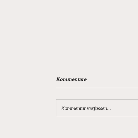
Kommentare
Kommentar verfassen...
Fehlstart für VfL-Teams -
Presseberichte