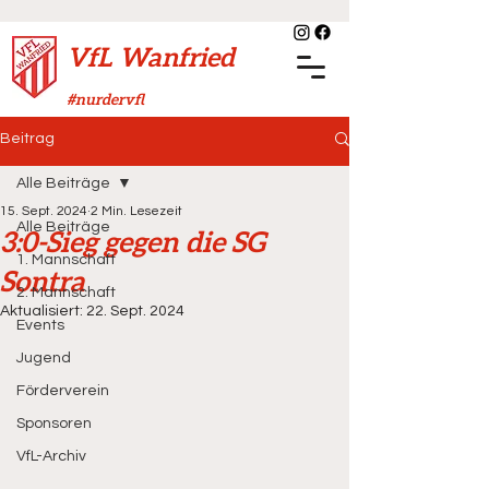
VfL Wanfried
#nurdervfl
Beitrag
Alle Beiträge
15. Sept. 2024
2 Min. Lesezeit
Alle Beiträge
3:0-Sieg gegen die SG
1. Mannschaft
Sontra
2. Mannschaft
Aktualisiert:
22. Sept. 2024
Events
Jugend
Förderverein
Sponsoren
VfL-Archiv