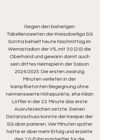
Gegen den bisherigen 
Tabellenzweiten der Kreisoberliga SG 
Sontra behielt heute Nachmittag im 
Werrastadion der VfL mit 3:0 (2:0) die 
Oberhand und gewann damit auch 
sein drittes Heimspiel in der Saison 
2024/2025. Die ersten zwanzig 
Minuten verliefen in der 
kampfbetonten Begegnung ohne 
nennenswerte Höhepunkte, ehe Kilian 
Löffler in der 23. Minute das erste 
Ausrufezeichen setzte. Seinen 
Distanzschuss konnte der Keeper der 
SG aber parieren. Vier Minuten später 
hatte er aber mehr Erfolg und erzielte 
den 1:0-Führungstreffer für die 