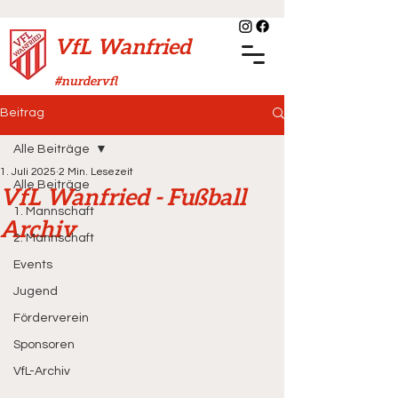
VfL Wanfried
#nurdervfl
Beitrag
Alle Beiträge
1. Juli 2025
2 Min. Lesezeit
Alle Beiträge
VfL Wanfried - Fußball
1. Mannschaft
Archiv
2. Mannschaft
Events
Jugend
Förderverein
Sponsoren
VfL-Archiv