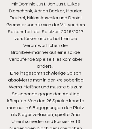
Mit Dominic Just, Jan Just, Lukas 
Bierschenk, Adrian Becker, Maurice 
Deubel, Niklas Auweiler und Daniel 
Gremmer konnte sich der VfL vor dem 
Saisonstart der Spielzeit 2016/2017 
verstärken und so hofften die 
Verantwortlichen der 
Brombeermänner auf eine solide 
verlaufende Spielzeit, es kam aber 
anders... 
Eine insgesamt schwierige Saison 
absolvierte man in der Kreisoberliga 
Werra-Meißner und musste bis zum 
Saisonende gegen den Abstieg 
kämpfen. Von den 26 Spielen konnte 
man nur in 6 Begegnungen den Platz 
als Sieger verlassen, spielte 7mal 
Unentschieden und kassierte 13 
Niederlagen. Nach der schwachen 