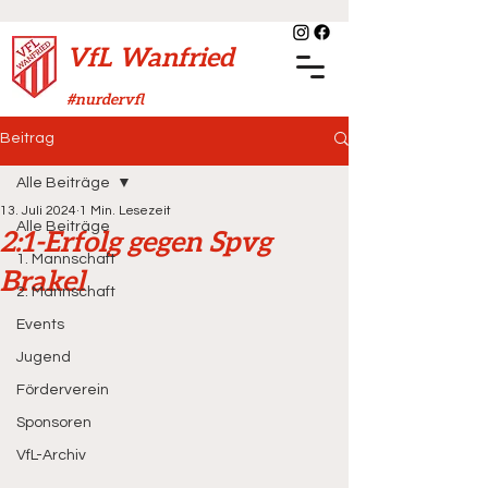
VfL Wanfried
#nurdervfl
Beitrag
Alle Beiträge
13. Juli 2024
1 Min. Lesezeit
Alle Beiträge
2:1-Erfolg gegen Spvg
1. Mannschaft
Brakel
2. Mannschaft
Events
Jugend
Förderverein
Sponsoren
VfL-Archiv