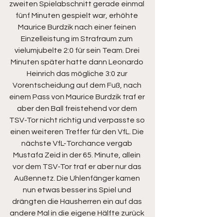
zweiten Spielabschnitt gerade einmal 
fünf Minuten gespielt war, erhöhte 
Maurice Burdzik nach einer feinen 
Einzelleistung im Strafraum zum 
vielumjubelte 2:0 für sein Team. Drei 
Minuten später hatte dann Leonardo 
Heinrich das mögliche 3:0 zur 
Vorentscheidung auf dem Fuß, nach 
einem Pass von Maurice Burdzik traf er 
aber den Ball freistehend vor dem 
TSV-Tor nicht richtig und verpasste so 
einen weiteren Treffer für den VfL. Die 
nächste VfL-Torchance vergab 
Mustafa Zeid in der 65. Minute, allein 
vor dem TSV-Tor traf er aber nur das 
Außennetz. Die Uhlenfänger kamen 
nun etwas besser ins Spiel und 
drängten die Hausherren ein auf das 
andere Mal in die eigene Hälfte zurück 