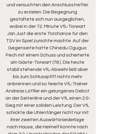
und versuchten den Anschlusstreffer 
zu erzielen. Die Begegnung 
gestaltete sich nun ausgeglichen, 
wobei in der 72. Minute VfL-Torwart 
Jan Just die erste Torchance für den 
TSV im Spiel zunichte machte. Auf der 
Gegenseite hatte Chinedu Oguguo 
Pech mit einem Schuss und scheiterte 
am Gäste-Torwart (78.). Die heute 
stabil stehende VfL-Abwehr ließ aber 
bis zum Schlusspfiff nichts mehr 
anbrennen und so feierte VfL-Trainer 
Andreas Löffler ein gelungenes Debüt 
an der Seitenline und der VfL einen 2:0-
Sieg mit einer soliden Leistung. Der VfL 
schickte die Uhlenfänger nicht nur mit 
ihrer zweiten Auswärtsniederlage 
nach Hause, die Heimelf konnte nach 