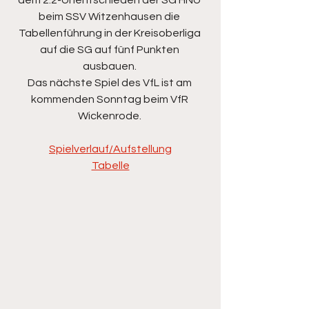
dem 2:2-Unentschieden der SG HNU 
beim SSV Witzenhausen die 
Tabellenführung in der Kreisoberliga 
auf die SG auf fünf Punkten 
ausbauen. 
Das nächste Spiel des VfL ist am 
kommenden Sonntag beim VfR 
Wickenrode. 
Spielverlauf/Aufstellung
Tabelle