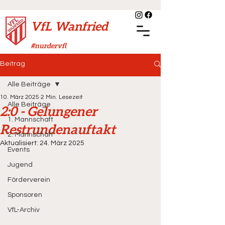
VfL Wanfried
#nurdervfl
Beitrag
Alle Beiträge
10. März 2025
2 Min. Lesezeit
Alle Beiträge
2:0 - Gelungener
1. Mannschaft
Restrundenauftakt
2. Mannschaft
Aktualisiert:
24. März 2025
Events
Jugend
Förderverein
Sponsoren
VfL-Archiv