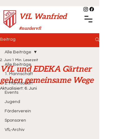
VfL Wanfried
#nurdervfl
Beitrag
Alle Beiträge
2. Juni
1 Min. Lesezeit
Alle Beiträge
VfL und EDEKA Gärtner
1. Mannschaft
gehen gemeinsame Wege
2. Mannschaft
Aktualisiert:
6. Juni
Events
Jugend
Förderverein
Sponsoren
VfL-Archiv