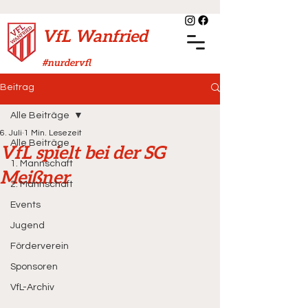
VfL Wanfried
#nurdervfl
Beitrag
Alle Beiträge
6. Juli
1 Min. Lesezeit
Alle Beiträge
VfL spielt bei der SG
1. Mannschaft
Meißner
2. Mannschaft
Events
Jugend
Förderverein
Sponsoren
VfL-Archiv