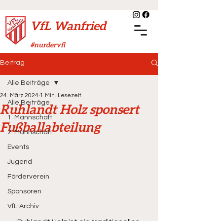
VfL Wanfried
#nurdervfl
Beitrag
Alle Beiträge
24. März 2024
1 Min. Lesezeit
Alle Beiträge
Ruhlandt Holz sponsert
1. Mannschaft
Fußballabteilung
2. Mannschaft
Events
Jugend
Förderverein
Sponsoren
VfL-Archiv