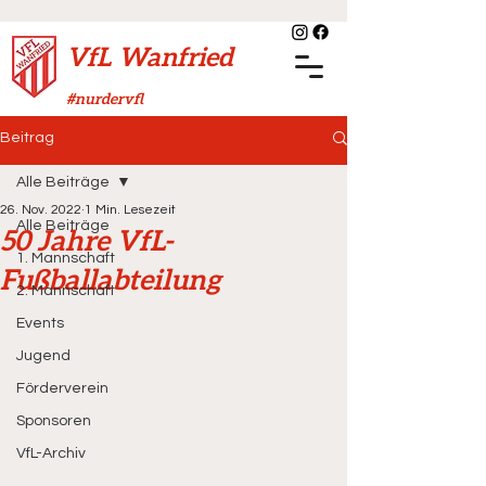
VfL Wanfried
#nurdervfl
Beitrag
Alle Beiträge
26. Nov. 2022
1 Min. Lesezeit
Alle Beiträge
50 Jahre VfL-
1. Mannschaft
Fußballabteilung
2. Mannschaft
Events
Jugend
Förderverein
Sponsoren
VfL-Archiv