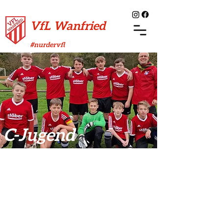
VfL Wanfried
#nurdervfl
C-Jugend